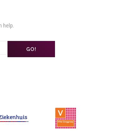
n help.
GO!