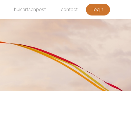
huisartsenpost
contact
login