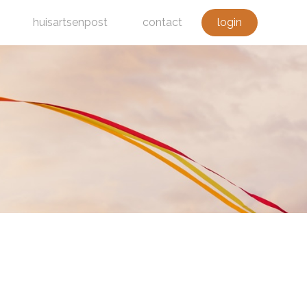
huisartsenpost
contact
login