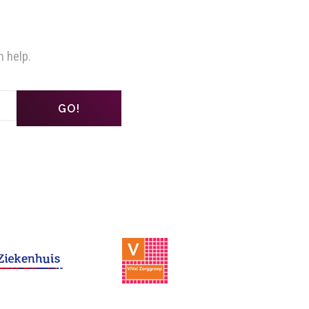
n help.
GO!