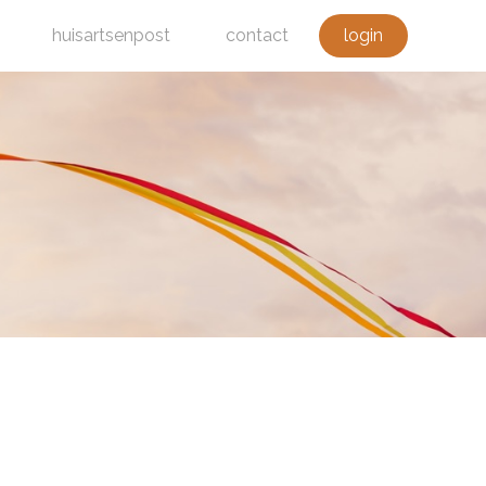
huisartsenpost
contact
login