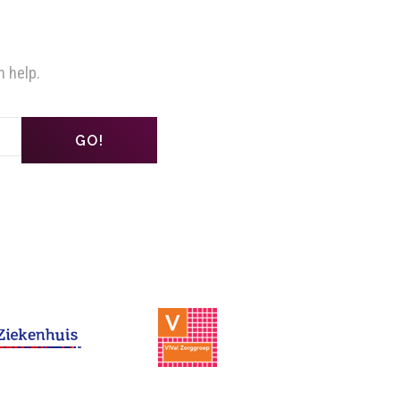
n help.
GO!