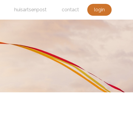
huisartsenpost
contact
login