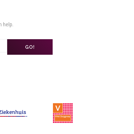
n help.
GO!