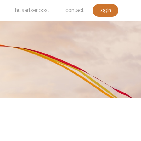
huisartsenpost
contact
login