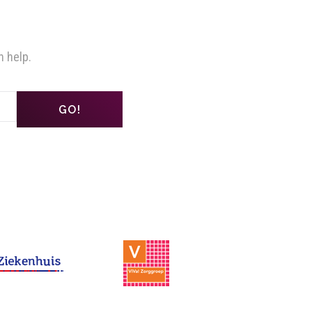
n help.
GO!