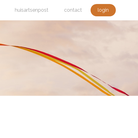
huisartsenpost
contact
login