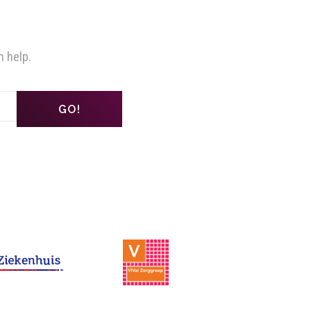
n help.
GO!