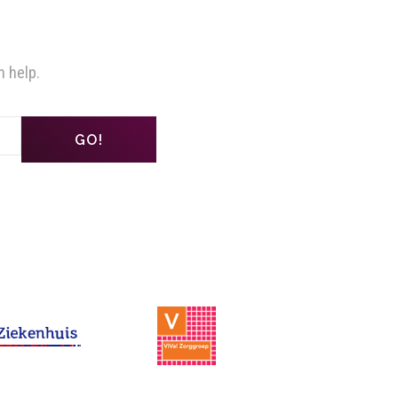
n help.
GO!