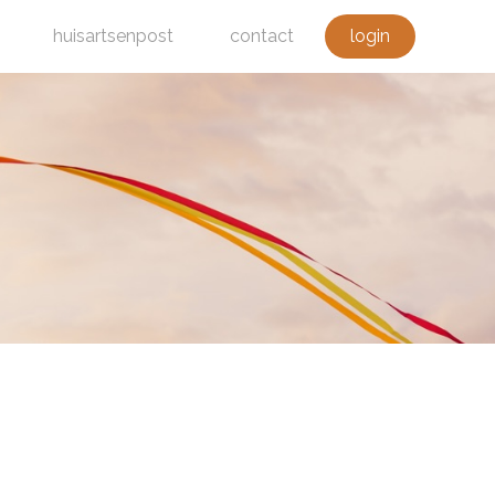
huisartsenpost
contact
login