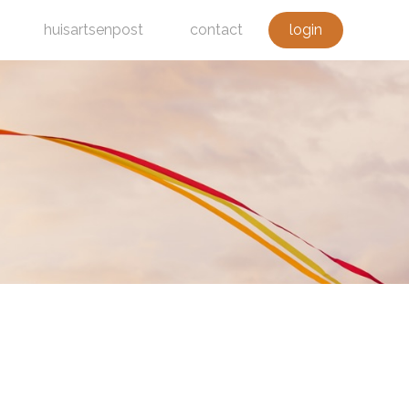
huisartsenpost
contact
login