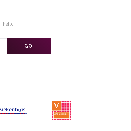
n help.
GO!