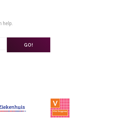
n help.
GO!