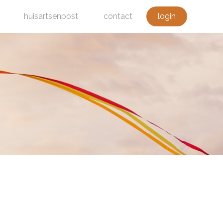
huisartsenpost
contact
login