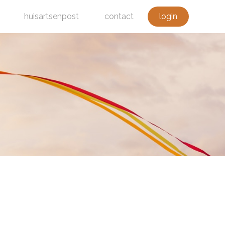
huisartsenpost
contact
login