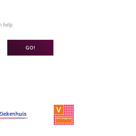
n help.
GO!