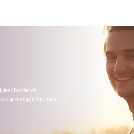
ijden? Bel dan de
 is gevestigd in het Rode