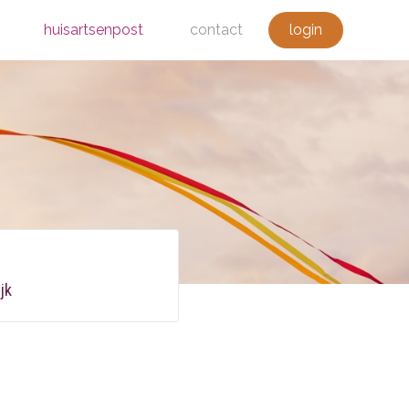
huisartsenpost
contact
login
jk