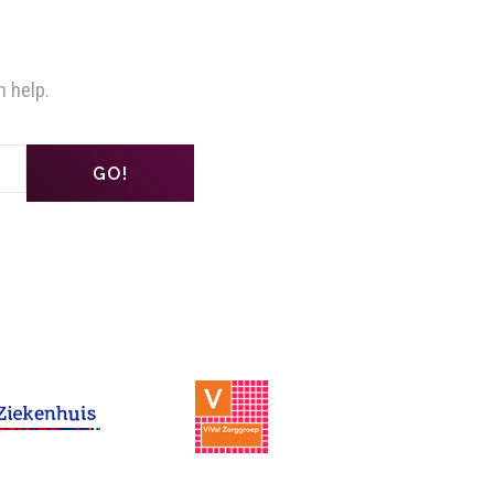
n help.
GO!