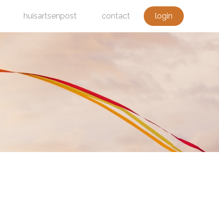
huisartsenpost
contact
login