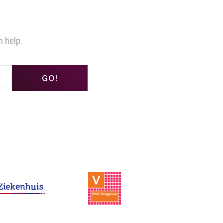
n help.
GO!