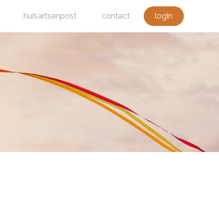
huisartsenpost
contact
login