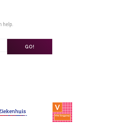
n help.
GO!