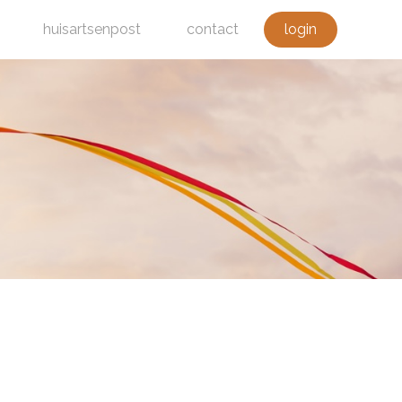
huisartsenpost
contact
login