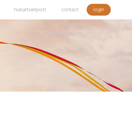
huisartsenpost
contact
login