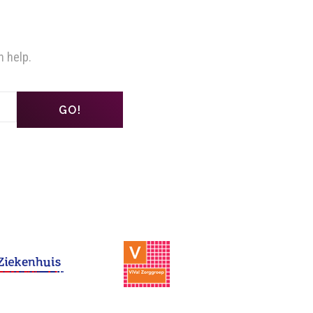
n help.
GO!