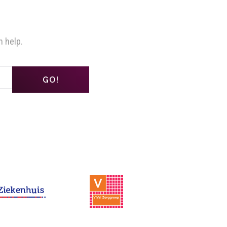
n help.
GO!