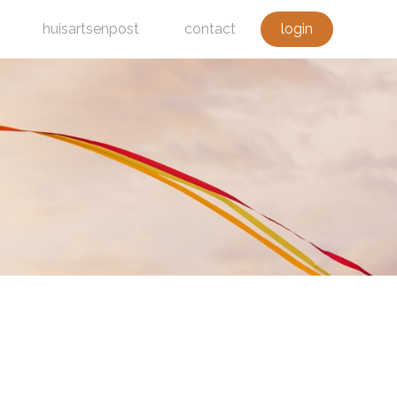
huisartsenpost
contact
login