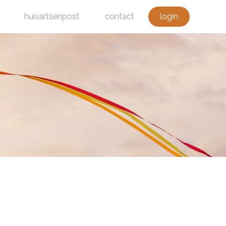
huisartsenpost
contact
login