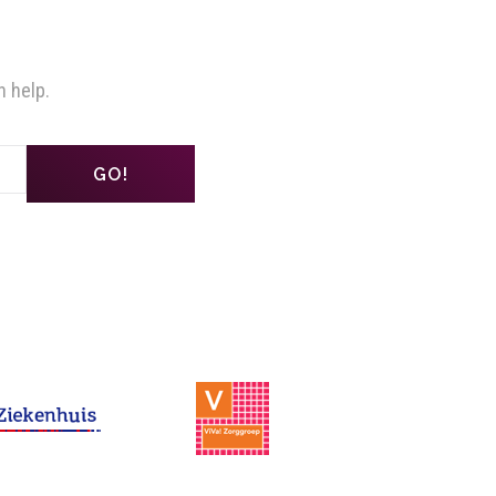
n help.
GO!