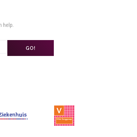
n help.
GO!