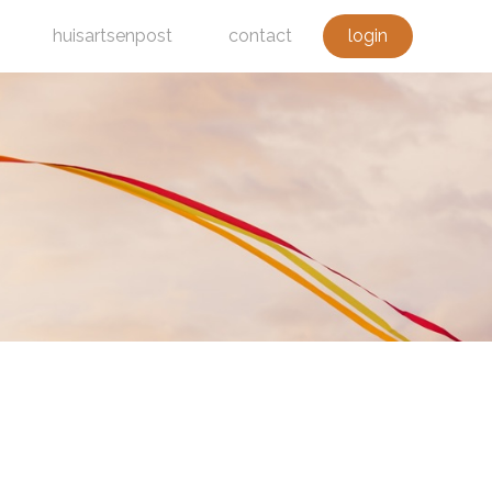
huisartsenpost
contact
login