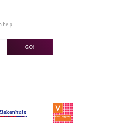
n help.
GO!