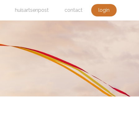
huisartsenpost
contact
login