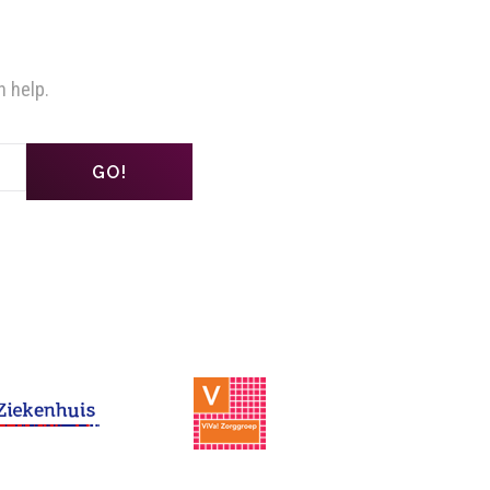
n help.
GO!