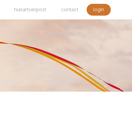
huisartsenpost
contact
login