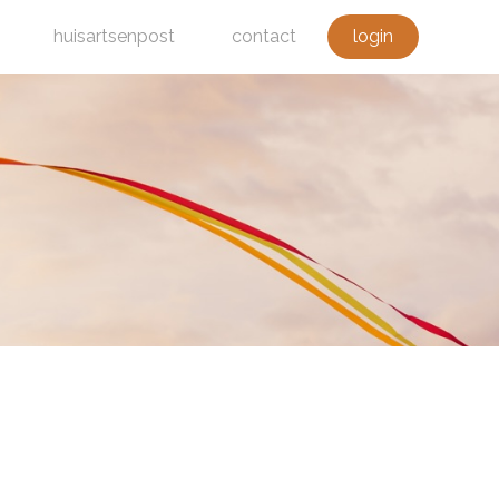
huisartsenpost
contact
login