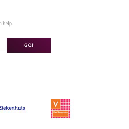
n help.
GO!