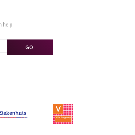
n help.
GO!