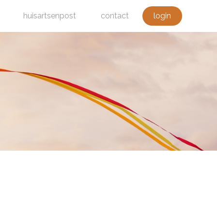
huisartsenpost
contact
login