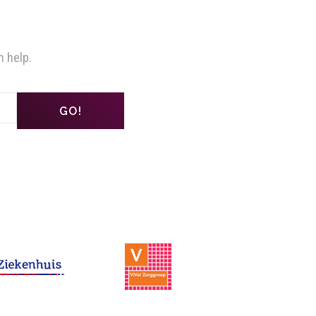
n help.
GO!