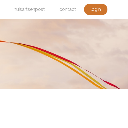
huisartsenpost
contact
login