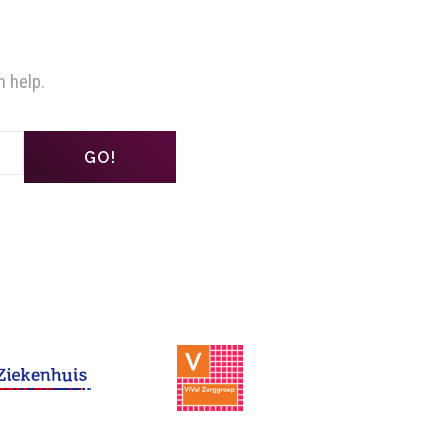
n help.
GO!