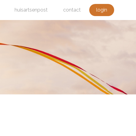
huisartsenpost
contact
login