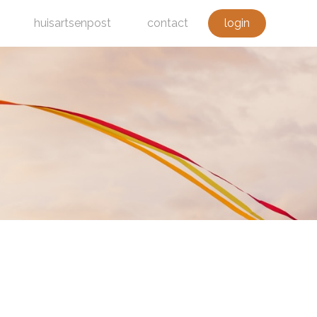
huisartsenpost
contact
login