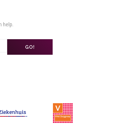
n help.
GO!