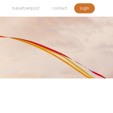
huisartsenpost
contact
login