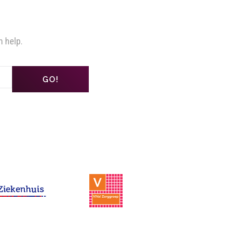
n help.
GO!