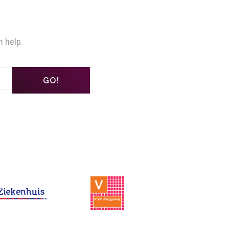
n help.
GO!