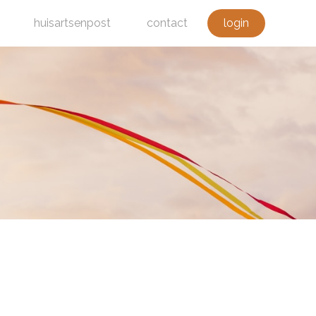
huisartsenpost
contact
login