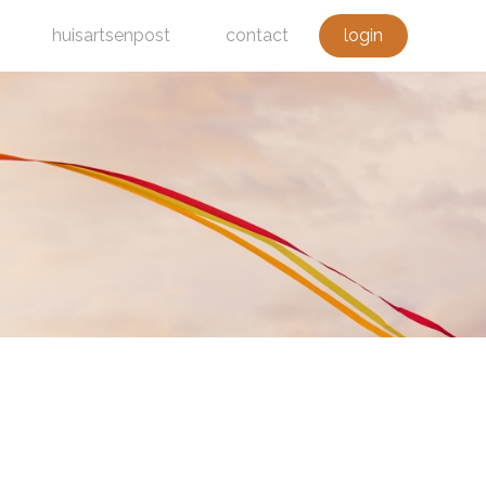
huisartsenpost
contact
login