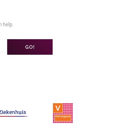
n help.
GO!