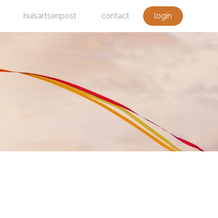
huisartsenpost
contact
login