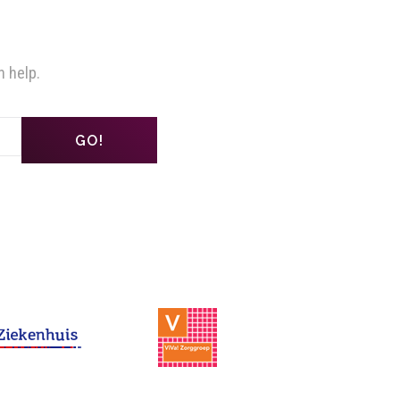
n help.
GO!