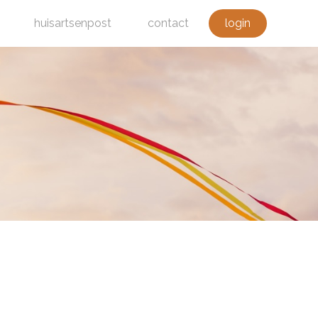
huisartsenpost
contact
login