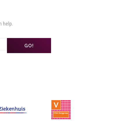
n help.
GO!