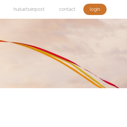
huisartsenpost
contact
login