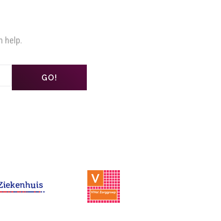
n help.
GO!