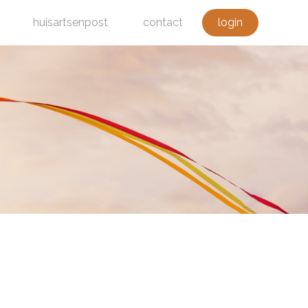
huisartsenpost
contact
login