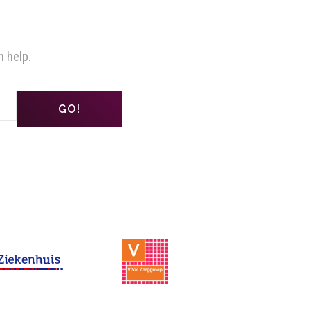
n help.
GO!