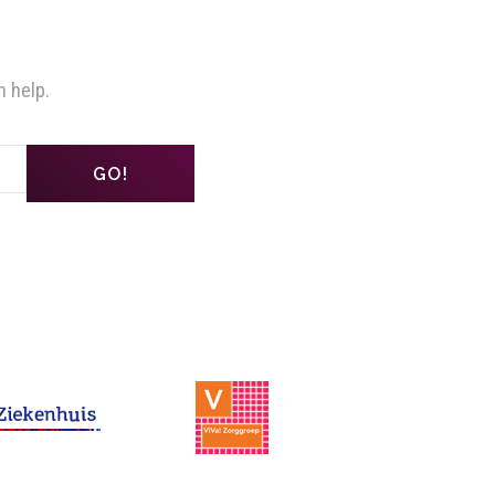
n help.
GO!