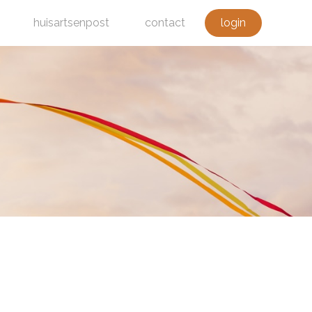
huisartsenpost
contact
login