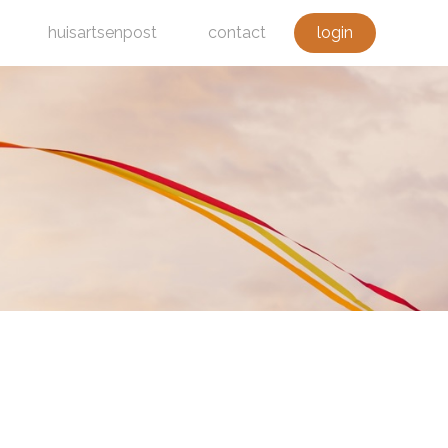
huisartsenpost
contact
login