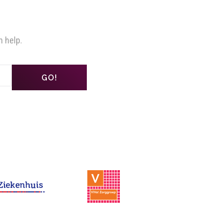
n help.
GO!