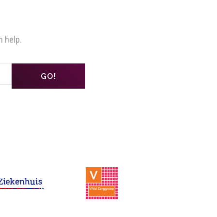
n help.
GO!