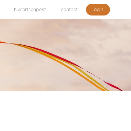
huisartsenpost
contact
login