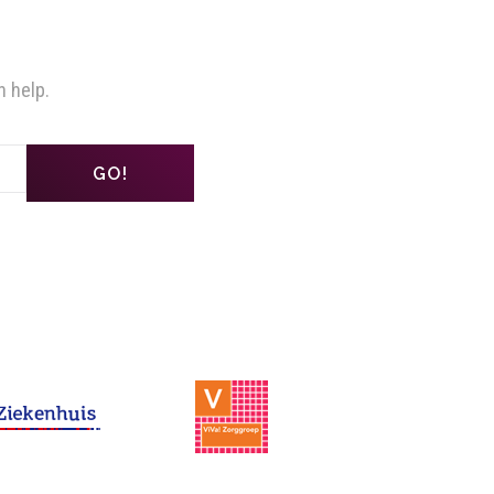
n help.
GO!