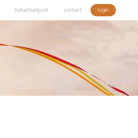
huisartsenpost
contact
login