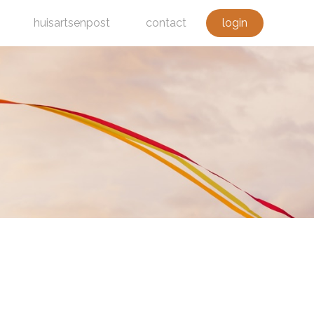
huisartsenpost
contact
login