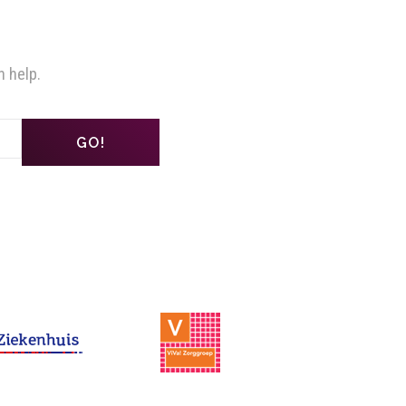
n help.
GO!