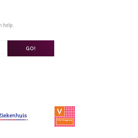
n help.
GO!