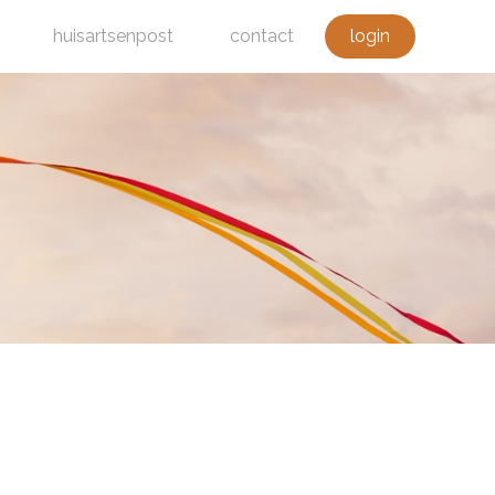
huisartsenpost
contact
login