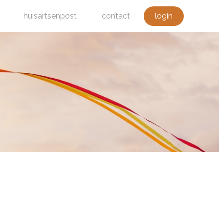
huisartsenpost
contact
login