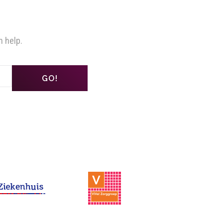
n help.
GO!