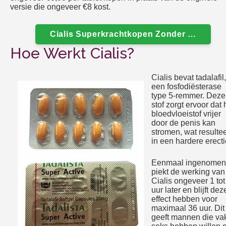
versie die ongeveer €8 kost.
Cialis Superkrachtkopen Zonder Recept O
Hoe Werkt Cialis?
Cialis bevat tadalafil,
een fosfodiësterase
type 5-remmer. Deze
stof zorgt ervoor dat 
bloedvloeistof vrijer
door de penis kan
stromen, wat resultee
in een hardere erecti
Eenmaal ingenomen
piekt de werking van
Cialis ongeveer 1 tot
uur later en blijft dez
effect hebben voor
maximaal 36 uur. Dit
geeft mannen die va