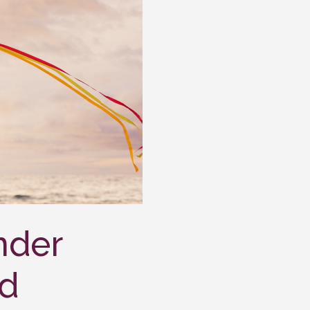
nder
nd