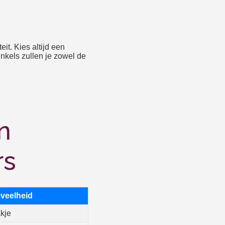
it. Kies altijd een
nkels zullen je zowel de
n
rs
veelheid
kje