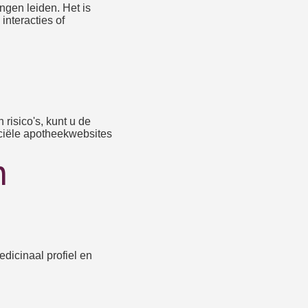
ngen leiden. Het is
interacties of
risico's, kunt u de
iciële apotheekwebsites
n
edicinaal profiel en