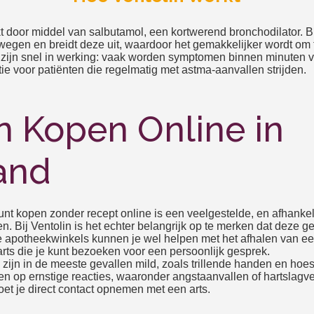
t door middel van salbutamol, een kortwerend bronchodilator. Bij
twegen en breidt deze uit, waardoor het gemakkelijker wordt om
 zijn snel in werking: vaak worden symptomen binnen minuten v
e voor patiënten die regelmatig met astma-aanvallen strijden.
n Kopen Online in
and
kunt kopen zonder recept online is een veelgestelde, en afhankel
en. Bij Ventolin is het echter belangrijk op te merken dat deze
ine apotheekwinkels kunnen je wel helpen met het afhalen van een
rts die je kunt bezoeken voor een persoonlijk gesprek.
 zijn in de meeste gevallen mild, zoals trillende handen en hoes
en op ernstige reacties, waaronder angstaanvallen of hartslagve
t je direct contact opnemen met een arts.