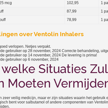
125 mcg
102,95
1 pa
ff
87,99
1 pa
puff
78,99
1 pa
ingen over Ventolin Inhalers
 goed verlopen. Netjes verpakt.
de gebruiker op 28 november, 2024
Correcte behandeling, uitge
de gebruiker op 14 november, 2024
De levering is prima!
de gebruiker op 6 november, 2024
welke Situaties Zul 
in Moeten Vermijde
n zeer veilig medicijn, maar er zijn situaties waarin het gebruik 
ergisch bent voor salbutamol of andere componenten van Ventolin,
ijden.