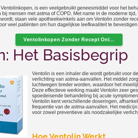
s Ventolinkopen, is een veelgebruikt geneesmiddel voor het be
bij mensen met astma of COPD. Met name in de moderne tijd, 
 wordt, staan vele apotheekwinkels aan om Ventolin zonder rec
oor veel patiënten om hun dagelijkse leefkwaliteit te bevestigen
Ventolinkopen Zonder Recept Online In Nede
n: Het Basisbegrip
Ventolin is een inhaler die wordt gebruikt voor 
verlichting van astma-aanvallen. Het middel zorg
luchtwegen breder worden, waardoor het moeilij
Deze effectieve werking maakt Ventolin zeer ges
spoedeisende behandeling bij acute symptomen
Ventolin kent verschillende doseringen, afhankel
frequentie van de astma-aanvallen. Het medicijn
voor zowel preventieve als noodzakelijke verlic
Hoe Ventolin Werkt