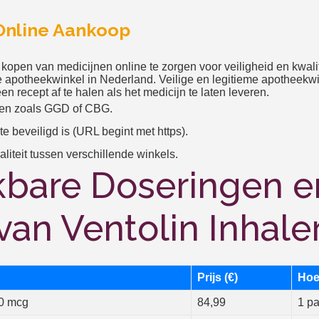
 Online Aankoop
t kopen van medicijnen online te zorgen voor veiligheid en kwalite
 apotheekwinkel in Nederland. Veilige en legitieme apotheekwi
 recept af te halen als het medicijn te laten leveren.
ngen zoals GGD of CBG.
e beveiligd is (URL begint met https).
aliteit tussen verschillende winkels.
kbare Doseringen e
 van Ventolin Inhale
Prijs (€)
Hoe
50 mcg
84,99
1 pa