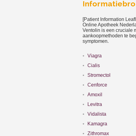
Informatiebr
[Patient Information Leafl
Online Apotheek Nederlan
Ventolin is een cruciale
aankoopmethoden te begri
symptomen.
Viagra
Cialis
Stromectol
Cenforce
Amoxil
Levitra
Vidalista
Kamagra
Zithromax