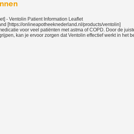
onnen
et] - Ventolin Patient Information Leaflet
d [https://onlineapotheeknederland.nl/products/ventolin]
 medicatie voor veel patiënten met astma of COPD. Door de juiste
jpen, kan je ervoor zorgen dat Ventolin effectief werkt in het b