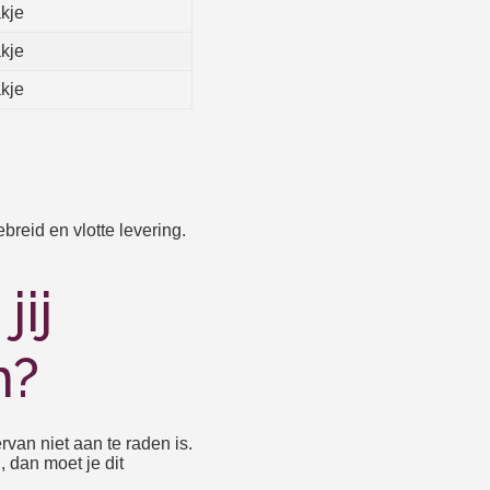
kje
kje
kje
breid en vlotte levering.
jij
n?
ervan niet aan te raden is.
 dan moet je dit