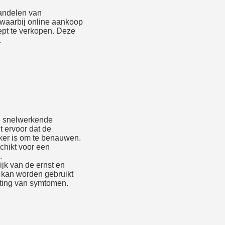
handelen van
waarbij online aankoop
ept te verkopen. Deze
.
rland
de snelwerkende
t ervoor dat de
ker is om te benauwen.
chikt voor een
.
ijk van de ernst en
 kan worden gebruikt
hting van symtomen.