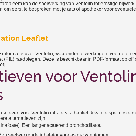
rtprobleem kan de snelwerking van Ventolin tot ernstige bijwerki
n om eerst te bespreken met je arts of apotheker voor eventuele 
ation Leaflet
 informatie over Ventolin, waaronder bijwerkingen, voordelen en 
let (PIL) raadplegen. Deze is beschikbaar in PDF-formaat op off
et].
tieven voor Ventoli
s
ernatieven voor Ventolin inhalers, afhankelijk van je specifieke m
re alternatieven zijn:
inafoate): Een langer actuerend bronchodilator.
 Een snelwerkende inhalator voor astmasymptomen.