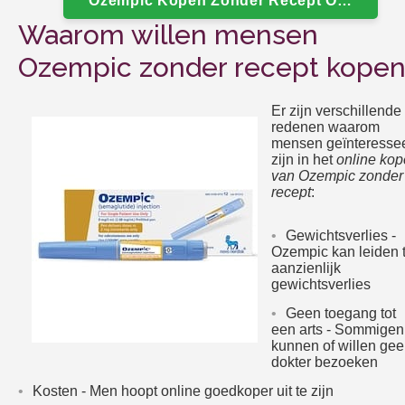
Ozempic Kopen Zonder Recept Online In 
Waarom willen mensen
Ozempic zonder recept kopen
Er zijn verschillende
redenen waarom
mensen geïnteresse
zijn in het
online ko
van Ozempic zonder
recept
:
Gewichtsverlies -
Ozempic kan leiden t
aanzienlijk
gewichtsverlies
Geen toegang tot
een arts - Sommigen
kunnen of willen ge
dokter bezoeken
Kosten - Men hoopt online goedkoper uit te zijn